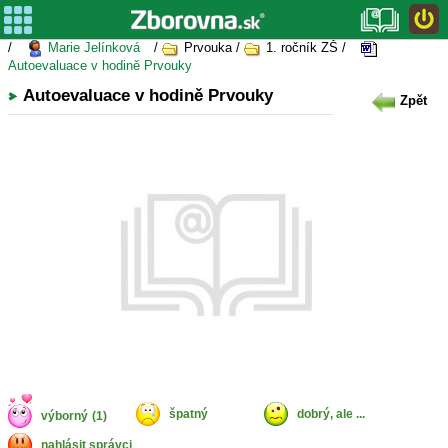
/
Marie Jelínková
/
Prvouka /
1. ročník ZŠ /
Autoevaluace v hodině Prvouky
Autoevaluace v hodině Prvouky
Zpět
špatný
dobrý, ale ...
výborný
(1)
nahlásit správci