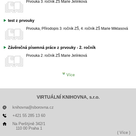
Prvouka
3. ročník ZŠ
Marie Jelínková
test z prvouky
Prvouka, Přírodopis
3. ročník ZŠ, 4. ročník ZŠ
Marie Miklasová
Závěrečná písemná práce z prvouky - 2. ročník
Prvouka
2. ročník ZŠ
Marie Jelínková
Více
VIRTUÁLNÍ KNIHOVNA, s.r.o.
knihovna@sborovna.cz
+421 55 285 13 60
Na Perštýně 342/1
110 00 Praha 1
( Více )