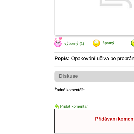
špatný
výborný
(1)
Popis:
Opakování učiva po probrání
Diskuse
Žádné komentáře
Přidat komentář
Přidávání koment