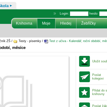
Škola
Login:
heslo:
Knihovna
Moje
Hledej
Žebříčky
čník ZŠ /
Testy - písemky /
Test z učiva - Kalendář, roční období, mě
období, měsíce
Uložit sou
Poslat
kolegovi
Přidat do 
knihovny
Poslat žá