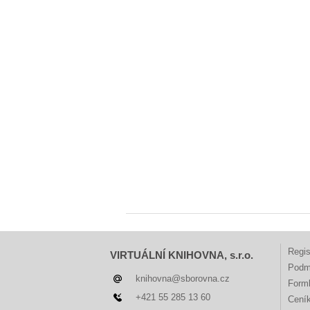
Regis
VIRTUÁLNÍ KNIHOVNA, s.r.o.
Podm
knihovna@sborovna.cz
Forml
+421 55 285 13 60
Cení