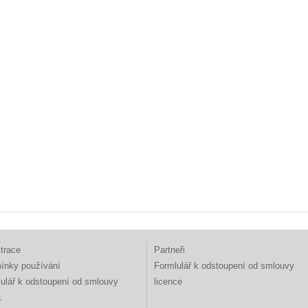
trace
Partneři
ínky používání
Formlulář k odstoupení od smlouvy
ulář k odstoupení od smlouvy
licence
k