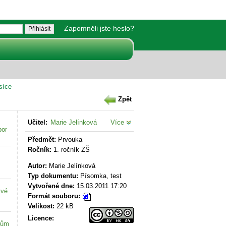
Zapomněli jste heslo?
síce
Zpět
Učitel:
Marie Jelínková
Více
bor
Předmět:
Prvouka
Ročník:
1. ročník ZŠ
Autor:
Marie Jelínková
Typ dokumentu:
Písomka, test
Vytvořené dne:
15.03.2011 17:20
své
Formát souboru:
Velikost:
22 kB
Licence:
kům