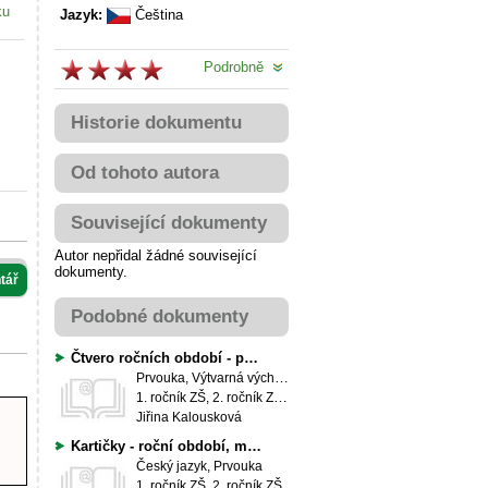
ku
Jazyk:
Čeština
Podrobně
Historie dokumentu
Od tohoto autora
Související dokumenty
Autor nepřidal žádné související
dokumenty.
tář
Podobné dokumenty
Čtvero ročních období - pěkné obrázky k vybarvení
Prvouka, Výtvarná výchova
1. ročník ZŠ, 2. ročník ZŠ, 3. ročník ZŠ
Jiřina Kalousková
Kartičky - roční období, měsíce v roce, dny v týdnu
Český jazyk, Prvouka
1. ročník ZŠ, 2. ročník ZŠ