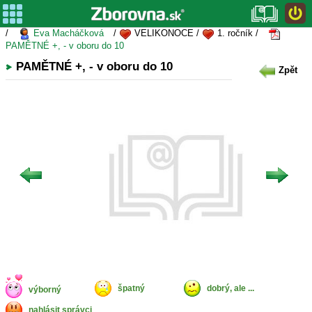
/
Eva Macháčková
/
VELIKONOCE /
1. ročník /
PAMĚTNÉ +, - v oboru do 10
PAMĚTNÉ +, - v oboru do 10
Zpět
špatný
dobrý, ale ...
výborný
nahlásit správci