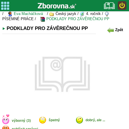
/
Eva Macháčková
/
Český jazyk /
4. ročník /
PÍSEMNÉ PRÁCE /
PODKLADY PRO ZÁVĚREČNOU PP
PODKLADY PRO ZÁVĚREČNOU PP
Zpět
špatný
dobrý, ale ...
výborný
(3)