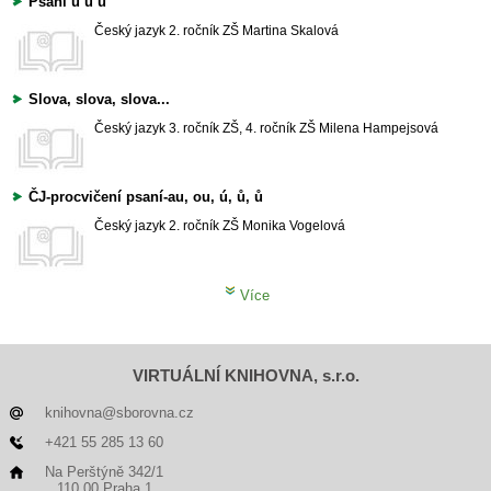
Psaní ů ú u
Český jazyk
2. ročník ZŠ
Martina Skalová
Slova, slova, slova...
Český jazyk
3. ročník ZŠ, 4. ročník ZŠ
Milena Hampejsová
ČJ-procvičení psaní-au, ou, ú, ů, ů
Český jazyk
2. ročník ZŠ
Monika Vogelová
Více
VIRTUÁLNÍ KNIHOVNA, s.r.o.
knihovna@sborovna.cz
+421 55 285 13 60
Na Perštýně 342/1
110 00 Praha 1