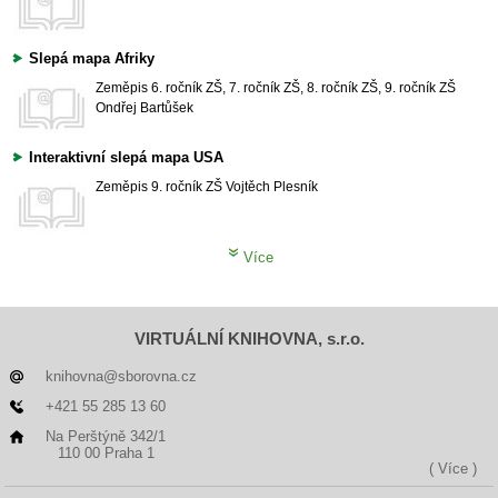
Slepá mapa Afriky
Zeměpis
6. ročník ZŠ, 7. ročník ZŠ, 8. ročník ZŠ, 9. ročník ZŠ
Ondřej Bartůšek
Interaktivní slepá mapa USA
Zeměpis
9. ročník ZŠ
Vojtěch Plesník
Více
VIRTUÁLNÍ KNIHOVNA, s.r.o.
knihovna@sborovna.cz
+421 55 285 13 60
Na Perštýně 342/1
110 00 Praha 1
( Více )