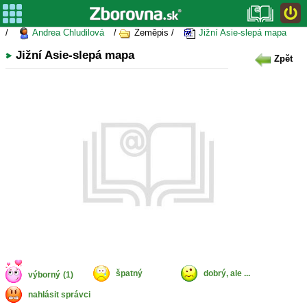
/
Andrea Chludilová
/
Zeměpis /
Jižní Asie-slepá mapa
Jižní Asie-slepá mapa
Zpět
špatný
dobrý, ale ...
výborný
(1)
nahlásit správci