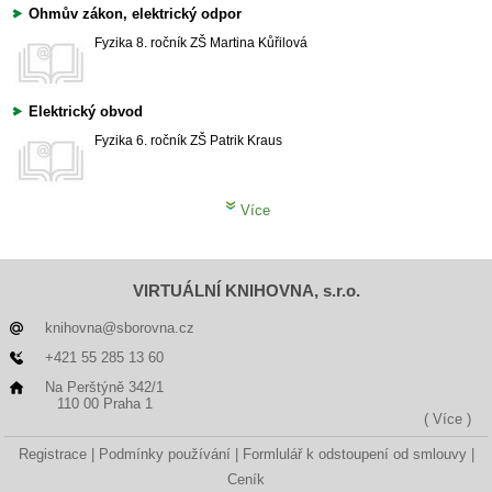
Ohmův zákon, elektrický odpor
Fyzika
8. ročník ZŠ
Martina Kůřilová
Elektrický obvod
Fyzika
6. ročník ZŠ
Patrik Kraus
Více
VIRTUÁLNÍ KNIHOVNA, s.r.o.
knihovna@sborovna.cz
+421 55 285 13 60
Na Perštýně 342/1
110 00 Praha 1
( Více )
Registrace
Podmínky používání
Formlulář k odstoupení od smlouvy
Ceník