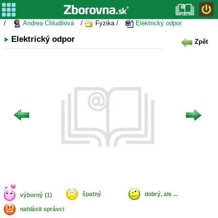
/
Andrea Chludilová
/
Fyzika /
Elektrický odpor
Elektrický odpor
Zpět
špatný
dobrý, ale ...
výborný
(1)
nahlásit správci