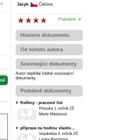
ku
Jazyk:
Čeština
Podrobně
Historie dokumentu
Od tohoto autora
Související dokumenty
Autor nepřidal žádné související
dokumenty.
tář
Podobné dokumenty
Květiny - pracovní list
Prvouka
1. ročník ZŠ
Marie Miklasová
příprava na hodinu vlastivědy, 4.ročník. Téma: Vláda knížat a králů rodu Přemyslovců (teorie, opakování, pracovní list, spojovačky,doplňovačka, křížovky..)
Vlastivěda
4. ročník ZŠ
Lenka Reichlová