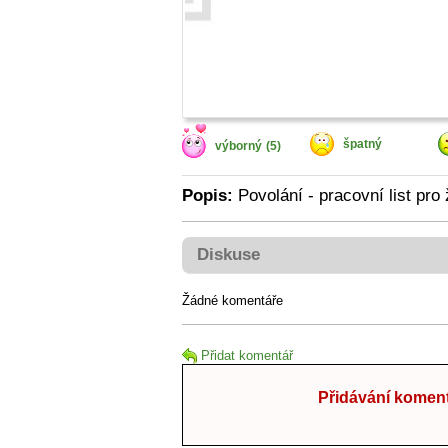
špatný
výborný
(5)
Popis:
Povolání - pracovní list pro 
Diskuse
Žádné komentáře
Přidat komentář
Přidávání koment