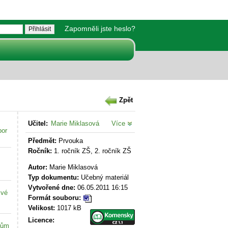
Zapomněli jste heslo?
Zpět
Učitel:
Marie Miklasová
Více
bor
Předmět:
Prvouka
Ročník:
1. ročník ZŠ, 2. ročník ZŠ
Autor:
Marie Miklasová
Typ dokumentu:
Učebný materiál
Vytvořené dne:
06.05.2011 16:15
své
Formát souboru:
Velikost:
1017 kB
Licence:
kům