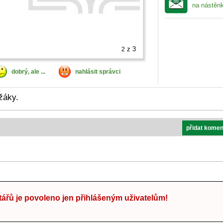
na nástěn
z 3
2
dobrý, ale ...
nahlásit správci
žáky.
přidat komen
ářů je povoleno jen přihlášeným uživatelům!