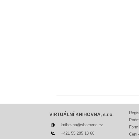
Regis
VIRTUÁLNÍ KNIHOVNA, s.r.o.
Podm
knihovna@sborovna.cz
Forml
+421 55 285 13 60
Cení