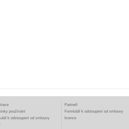
trace
Partneři
ínky používání
Formlulář k odstoupení od smlouvy
ulář k odstoupení od smlouvy
licence
k