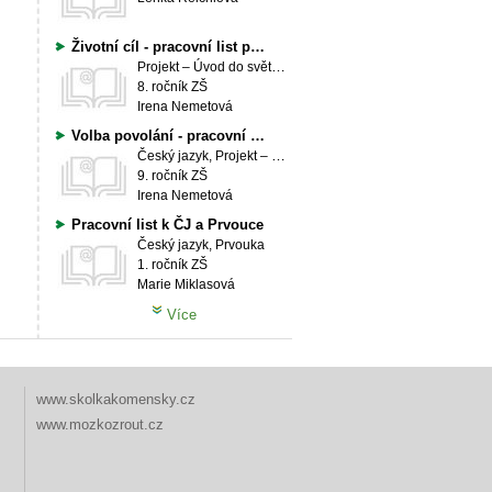
Životní cíl - pracovní list pro žáky
Projekt – Úvod do světa práce
8. ročník ZŠ
Irena Nemetová
Volba povolání - pracovní list pro žáky
Český jazyk, Projekt – Úvod do světa práce
9. ročník ZŠ
Irena Nemetová
Pracovní list k ČJ a Prvouce
Český jazyk, Prvouka
1. ročník ZŠ
Marie Miklasová
Více
www.skolkakomensky.cz
www.mozkozrout.cz