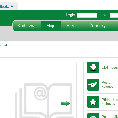
Škola
Login:
heslo:
Knihovna
Moje
Hledej
Žebříčky
 list
Uložit sou
Poslat
kolegovi
Přidat do 
knihovny
Poslat žá