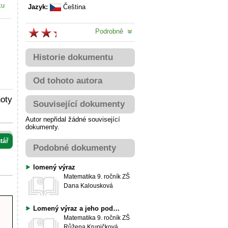
ku
Jazyk:
Čeština
Podrobně
Historie dokumentu
Od tohoto autora
noty
Související dokumenty
Autor nepřidal žádné související
dokumenty.
tář
Podobné dokumenty
lomený výraz
Matematika
9. ročník ZŠ
Dana Kalousková
Lomený výraz a jeho podmínky
Matematika
9. ročník ZŠ
Růžena Krupičková