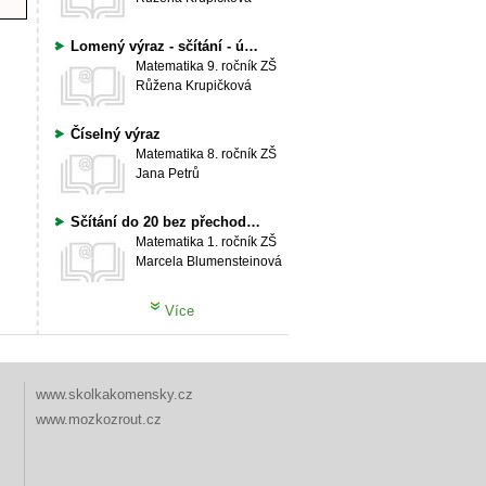
Lomený výraz - sčítání - úvod
Matematika
9. ročník ZŠ
Růžena Krupičková
Číselný výraz
Matematika
8. ročník ZŠ
Jana Petrů
Sčítání do 20 bez přechodu desítky, výraz o x více
Matematika
1. ročník ZŠ
Marcela Blumensteinová
Více
www.skolkakomensky.cz
www.mozkozrout.cz