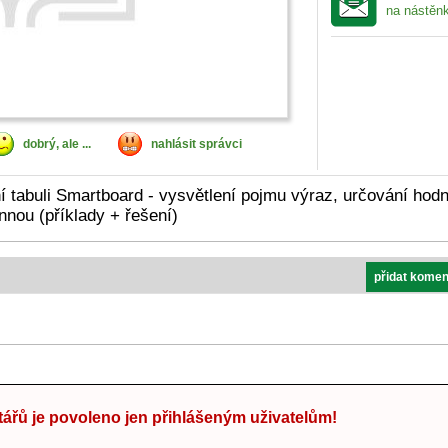
na nástěn
dobrý, ale ...
nahlásit správci
í tabuli Smartboard - vysvětlení pojmu výraz, určování hod
nou (příklady + řešení)
přidat komen
ářů je povoleno jen přihlášeným uživatelům!