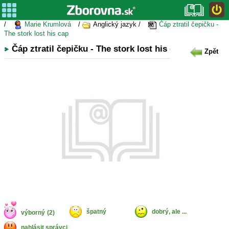
/
Marie Krumlová
/
Anglický jazyk /
Čáp ztratil čepičku -
The stork lost his cap
Čáp ztratil čepičku - The stork lost his cap
Zpět
špatný
dobrý, ale ...
výborný
(2)
nahlásit správci