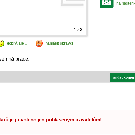
na nástěn
z 3
2
dobrý, ale ...
nahlásit správci
semná práce.
přidat komen
ářů je povoleno jen přihlášeným uživatelům!