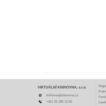
Regis
VIRTUÁLNÍ KNIHOVNA, s.r.o.
Podm
knihovna@sborovna.cz
Forml
+421 55 285 13 60
Cení