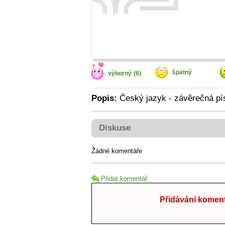
špatný
výborný
(6)
Popis:
Český jazyk - závěrečná pí
Diskuse
Žádné komentáře
Přidat komentář
Přidávání koment