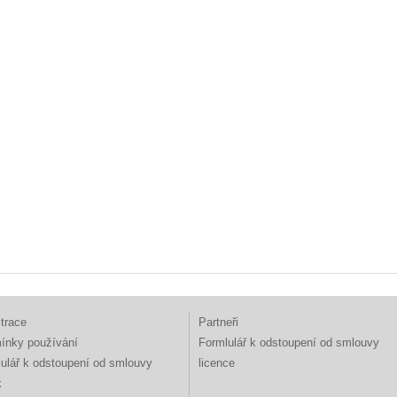
trace
Partneři
ínky používání
Formlulář k odstoupení od smlouvy
ulář k odstoupení od smlouvy
licence
k