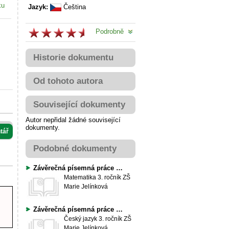
ku
Jazyk:
Čeština
Podrobně
Historie dokumentu
Od tohoto autora
Související dokumenty
Autor nepřidal žádné související
dokumenty.
tář
Podobné dokumenty
Závěrečná písemná práce z matematiky - 3. ročník
Matematika
3. ročník ZŠ
Marie Jelínková
Závěrečná písemná práce z ČJ - 3. ročník
Český jazyk
3. ročník ZŠ
Marie Jelínková