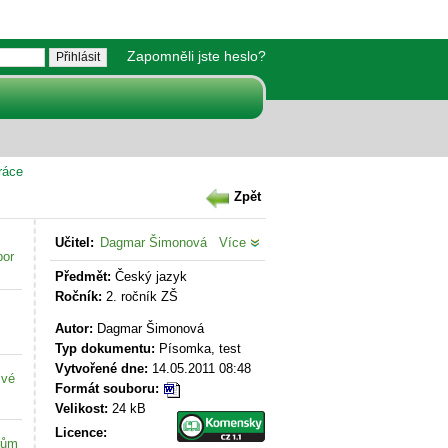
Zapomněli jste heslo?
ráce
Zpět
Učitel:
Dagmar Šimonová
Více
bor
Předmět:
Český jazyk
Ročník:
2. ročník ZŠ
Autor:
Dagmar Šimonová
Typ dokumentu:
Písomka, test
Vytvořené dne:
14.05.2011 08:48
své
Formát souboru:
Velikost:
24 kB
Licence:
kům