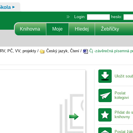
Škola
Login:
heslo:
Knihovna
Moje
Hledej
Žebříčky
RV, PČ, VV, projekty /
Český jazyk, Čtení /
Čj -závěrečná písemná p
Uložit sou
Poslat
kolegovi
Přidat do 
knihovny
Poslat žá