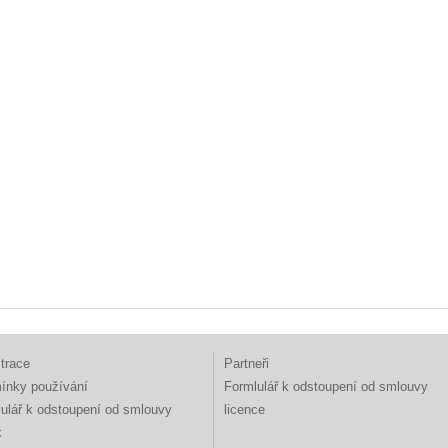
trace
Partneři
ínky používání
Formlulář k odstoupení od smlouvy
ulář k odstoupení od smlouvy
licence
k