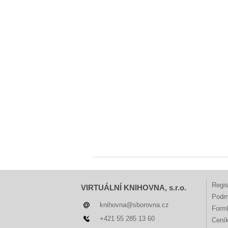
Regis
VIRTUÁLNÍ KNIHOVNA, s.r.o.
Podm
knihovna@sborovna.cz
Forml
+421 55 285 13 60
Cení