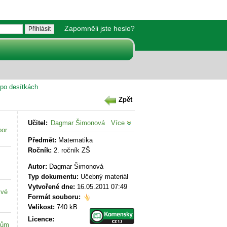
Zapomněli jste heslo?
 po desítkách
Zpět
Učitel:
Dagmar Šimonová
Více
bor
Předmět:
Matematika
Ročník:
2. ročník ZŠ
Autor:
Dagmar Šimonová
Typ dokumentu:
Učebný materiál
Vytvořené dne:
16.05.2011 07:49
své
Formát souboru:
Velikost:
740 kB
Licence:
kům