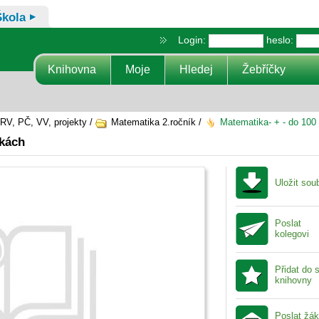
Škola
Login:
heslo:
Knihovna
Moje
Hledej
Žebříčky
RV, PČ, VV, projekty /
Matematika 2.ročník /
Matematika- + - do 100
tkách
Uložit sou
Poslat
kolegovi
Přidat do 
knihovny
Poslat žá