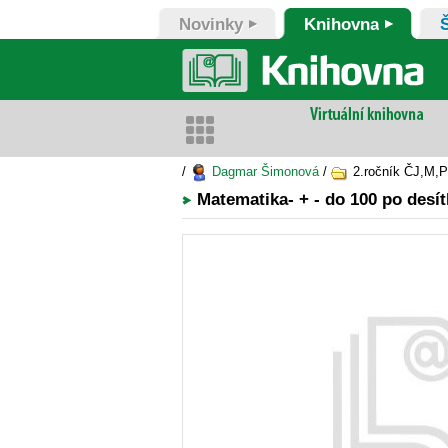
Novinky
Knihovna
/
Dagmar Šimonová
/
2.ročník ČJ,M,P
Matematika- + - do 100 po desí