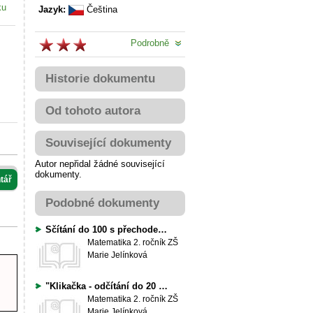
ku
Jazyk:
Čeština
Podrobně
Historie dokumentu
Od tohoto autora
Související dokumenty
Autor nepřidal žádné související
dokumenty.
tář
Podobné dokumenty
Sčítání do 100 s přechodem desítky
Matematika
2. ročník ZŠ
Marie Jelínková
"Klikačka - odčítání do 20 s přechodem přes desítku
Matematika
2. ročník ZŠ
Marie Jelínková