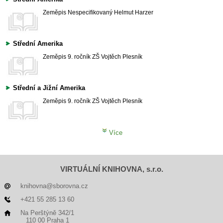
Zeměpis
Nespecifikovaný
Helmut Harzer
Střední Amerika
Zeměpis
9. ročník ZŠ
Vojtěch Plesník
Střední a Jižní Amerika
Zeměpis
9. ročník ZŠ
Vojtěch Plesník
Více
VIRTUÁLNÍ KNIHOVNA, s.r.o.
knihovna@sborovna.cz
+421 55 285 13 60
Na Perštýně 342/1
110 00 Praha 1