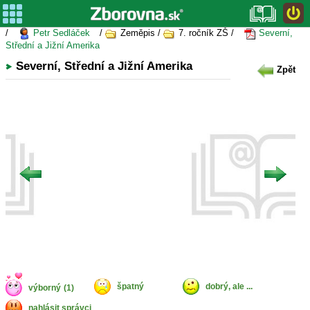
/
Petr Sedláček
/
Zeměpis /
7. ročník ZŠ /
Severní,
Střední a Jižní Amerika
Severní, Střední a Jižní Amerika
Zpět
špatný
dobrý, ale ...
výborný
(1)
nahlásit správci