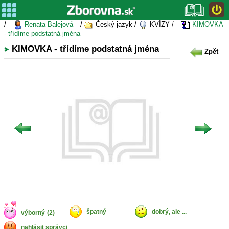
/
Renata Balejová
/
Český jazyk /
KVÍZY /
KIMOVKA
- třídíme podstatná jména
KIMOVKA - třídíme podstatná jména
Zpět
špatný
dobrý, ale ...
výborný
(2)
nahlásit správci