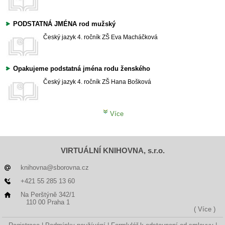
PODSTATNÁ JMÉNA rod mužský
Český jazyk
4. ročník ZŠ
Eva Macháčková
Opakujeme podstatná jména rodu ženského
Český jazyk
4. ročník ZŠ
Hana Bošková
Více
VIRTUÁLNÍ KNIHOVNA, s.r.o.
knihovna@sborovna.cz
+421 55 285 13 60
Na Perštýně 342/1
110 00 Praha 1
( Více )