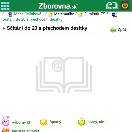
/
Marie Jelínková
/
Matematika /
2. ročník ZŠ /
Sčítání do 20 s přechodem desítky
Sčítání do 20 s přechodem desítky
Zpět
špatný
dobrý, ale ...
výborný
(2)
nahlásit správci