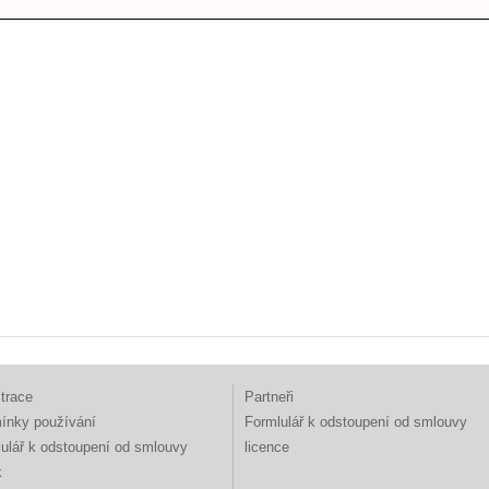
trace
Partneři
ínky používání
Formlulář k odstoupení od smlouvy
ulář k odstoupení od smlouvy
licence
k