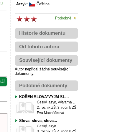
ku
Jazyk:
Čeština
Podrobně
Historie dokumentu
Od tohoto autora
Související dokumenty
Autor nepřidal žádné související
dokumenty.
tář
Podobné dokumenty
KOŘEN SLOVA*VYJM SLOVA*B, L
Český jazyk, Výtvarná výchova
2. ročník ZŠ, 3. ročník ZŠ
Eva Macháčková
Slova, slova, slova...
Český jazyk
3. ročník ZŠ, 4. ročník ZŠ