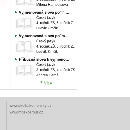
Milena Hampejsová
Vyjmenovaná slova po"l" a příbuzná slova - interaktivní přehled a test
Český jazyk
4. ročník ZŠ, 5. ročník ZŠ, 6. ročník ZŠ, 7. ročník ZŠ, 8. ročník ZŠ, 9. ročník ZŠ
Ludvík Zimčík
Vyjmenovaná slova po"m" a příbuzná slova - interaktivní přehled a test
Český jazyk
4. ročník ZŠ, 5. ročník ZŠ, 6. ročník ZŠ, 7. ročník ZŠ, 8. ročník ZŠ, 9. ročník ZŠ
Ludvík Zimčík
Příbuzná slova k vyjmenovaným slovům po M a P
Český jazyk
3. ročník ZŠ, 4. ročník ZŠ
Andrea Černá
Více
www.skolkakomensky.cz
www.mozkozrout.cz