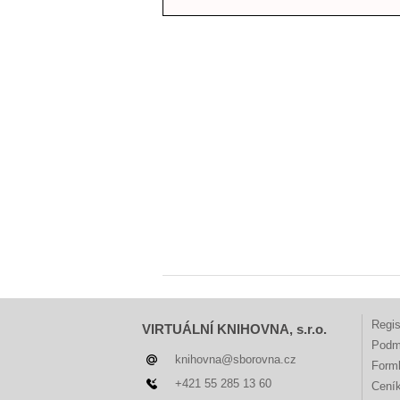
Regis
VIRTUÁLNÍ KNIHOVNA, s.r.o.
Podm
knihovna@sborovna.cz
Forml
+421 55 285 13 60
Cení