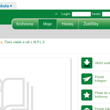
Škola
Login:
heslo:
Knihovna
Moje
Hledej
Žebříčky
Čtení slabik a vět s M,P,L,S
Uložit sou
Poslat
kolegovi
Přidat do 
knihovny
Poslat žá