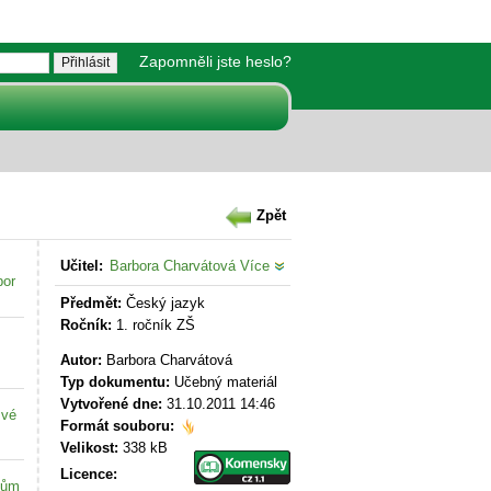
Zapomněli jste heslo?
Zpět
Učitel:
Barbora Charvátová
Více
bor
Předmět:
Český jazyk
Ročník:
1. ročník ZŠ
Autor:
Barbora Charvátová
Typ dokumentu:
Učebný materiál
Vytvořené dne:
31.10.2011 14:46
své
Formát souboru:
Velikost:
338 kB
Licence:
kům