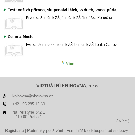
Test: neživá příroda, skupenství látek, vzduch, voda, půda, Slunce a Země
Prvouka
3. ročník ZŠ, 4. ročník ZŠ
Jindřiška Konečná
Země a Měsíc
Fyzika, Zeměpis
6. ročník ZŠ, 9. ročník ZŠ
Lenka Cahová
Více
VIRTUÁLNÍ KNIHOVNA, s.r.o.
knihovna@sborovna.cz
+421 55 285 13 60
Na Perštýně 342/1
110 00 Praha 1
( Více )
Registrace
Podmínky používání
Formlulář k odstoupení od smlouvy