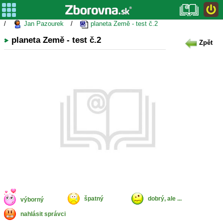
/
Jan Pazourek
/
planeta Země - test č.2
planeta Země - test č.2
Zpět
špatný
dobrý, ale ...
výborný
nahlásit správci