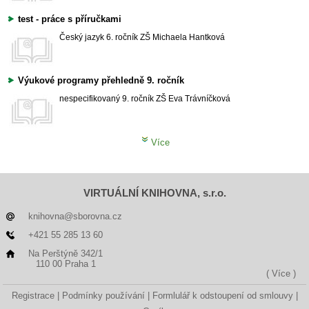
test - práce s příručkami
Český jazyk
6. ročník ZŠ
Michaela Hantková
Výukové programy přehledně 9. ročník
nespecifikovaný
9. ročník ZŠ
Eva Trávníčková
Více
VIRTUÁLNÍ KNIHOVNA, s.r.o.
knihovna@sborovna.cz
+421 55 285 13 60
Na Perštýně 342/1
110 00 Praha 1
( Více )
Registrace
Podmínky používání
Formlulář k odstoupení od smlouvy