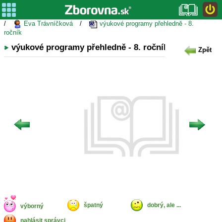
/
Eva Trávníčková
/
výukové programy přehledně - 8.
ročník
výukové programy přehledně - 8. ročník
Zpět
špatný
dobrý, ale ...
výborný
nahlásit správci