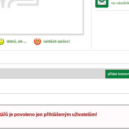
na nástěn
dobrý, ale ...
nahlásit správci
přidat komen
ářů je povoleno jen přihlášeným uživatelům!