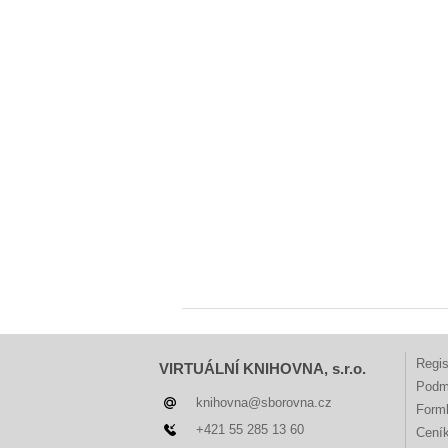
Regis
VIRTUÁLNÍ KNIHOVNA, s.r.o.
Podm
knihovna@sborovna.cz
Forml
+421 55 285 13 60
Cení