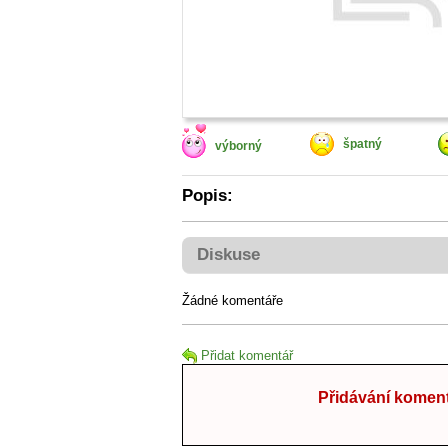
špatný
výborný
Popis:
Diskuse
Žádné komentáře
Přidat komentář
Přidávání koment