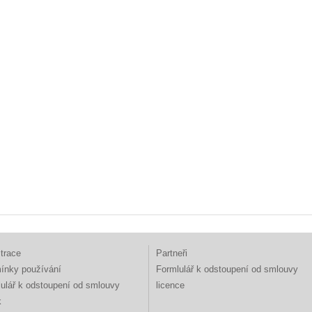
trace
Partneři
ínky používání
Formlulář k odstoupení od smlouvy
ulář k odstoupení od smlouvy
licence
k