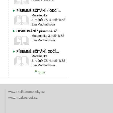
PÍSEMNÉ SČÍTÁNÍ x ODČÍTÁNÍ obor do 1 000
Matematika
3. ročník ZŠ, 4. ročník ZŠ
Eva Macháčková
OPAKOVÁNÍ * písemné sčítání, odčítání, provnávání
Matematika
3. ročník ZŠ
Eva Macháčková
PÍSEMNÉ SČÍTÁNÍ, ODČÍTÁNÍ, NÁSOBENÍ * v oboru do 1 000
Matematika
3. ročník ZŠ, 4. ročník ZŠ
Eva Macháčková
Více
www.skolkakomensky.cz
www.mozkozrout.cz