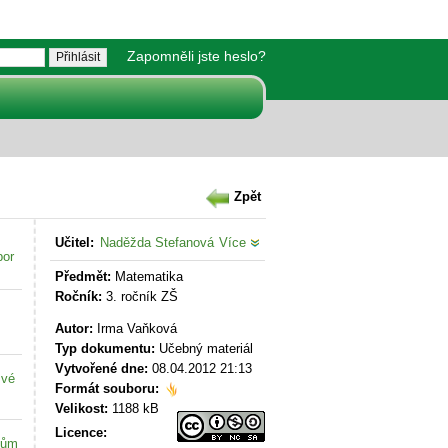
Zapomněli jste heslo?
Zpět
Učitel:
Naděžda Stefanová
Více
bor
Předmět:
Matematika
Ročník:
3. ročník ZŠ
Autor:
Irma Vaňková
Typ dokumentu:
Učebný materiál
Vytvořené dne:
08.04.2012 21:13
své
Formát souboru:
Velikost:
1188 kB
Licence:
kům