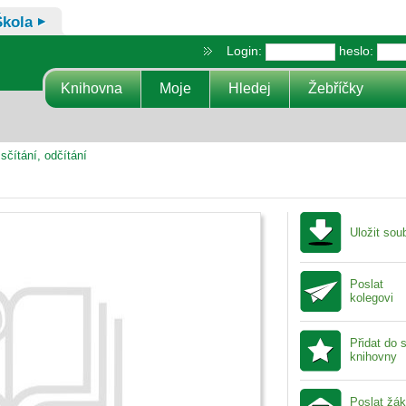
Škola
Login:
heslo:
Knihovna
Moje
Hledej
Žebříčky
čítání, odčítání
Uložit sou
Poslat
kolegovi
Přidat do 
knihovny
Poslat žá