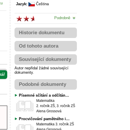
ku
Jazyk:
Čeština
Podrobně
Historie dokumentu
Od tohoto autora
Související dokumenty
Autor nepřidal žádné související
dokumenty.
tář
Podobné dokumenty
Písemné sčítání a odčítání v oboru do 100
Matematika
2. ročník ZŠ, 3. ročník ZŠ
Alena Grossová
Procvičování pamětného i písemného sčítání a odčítání v oboru do 1000
Matematika
3. ročník ZŠ
Alena Grossová