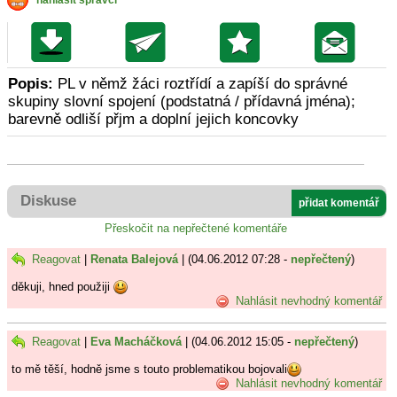
nahlásit správci
Popis:
PL v němž žáci roztřídí a zapíší do správné
skupiny slovní spojení (podstatná / přídavná jména);
barevně odliší přjm a doplní jejich koncovky
Diskuse
přidat komentář
Přeskočit na nepřečtené komentáře
Reagovat
|
Renata Balejová
| (04.06.2012 07:28 -
nepřečtený
)
děkuji, hned použiji
Nahlásit nevhodný komentář
Reagovat
|
Eva Macháčková
| (04.06.2012 15:05 -
nepřečtený
)
to mě těší, hodně jsme s touto problematikou bojovali
Nahlásit nevhodný komentář