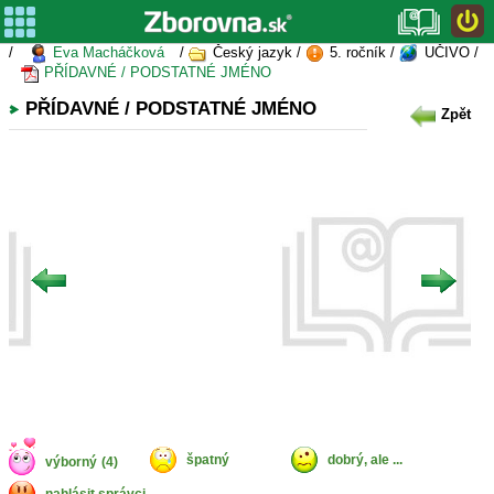
/
Eva Macháčková
/
Český jazyk /
5. ročník /
UČIVO /
PŘÍDAVNÉ / PODSTATNÉ JMÉNO
PŘÍDAVNÉ / PODSTATNÉ JMÉNO
Zpět
špatný
dobrý, ale ...
výborný
(4)