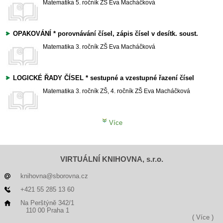
Matematika
5. ročník ZŠ
Eva Macháčková
OPAKOVÁNÍ * porovnávání čísel, zápis čísel v desítk. soust.
Matematika
3. ročník ZŠ
Eva Macháčková
LOGICKÉ ŘADY ČÍSEL * sestupné a vzestupné řazení čísel
Matematika
3. ročník ZŠ, 4. ročník ZŠ
Eva Macháčková
Více
VIRTUÁLNÍ KNIHOVNA, s.r.o.
knihovna@sborovna.cz
+421 55 285 13 60
Na Perštýně 342/1
110 00 Praha 1
( Více )