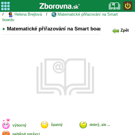
/
Helena Brejlová
/
Matematické přiřazování na Smart
boardu
Matematické přiřazování na Smart boardu
Zpět
špatný
dobrý, ale ...
výborný
nahlásit správci