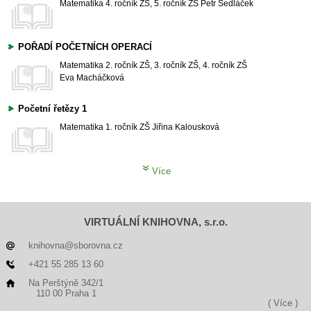
Matematika
4. ročník ZŠ, 5. ročník ZŠ
Petr Sedláček
POŘADÍ POČETNÍCH OPERACÍ
Matematika
2. ročník ZŠ, 3. ročník ZŠ, 4. ročník ZŠ
Eva Macháčková
Početní řetězy 1
Matematika
1. ročník ZŠ
Jiřina Kalousková
Více
VIRTUÁLNÍ KNIHOVNA, s.r.o.
knihovna@sborovna.cz
+421 55 285 13 60
Na Perštýně 342/1
110 00 Praha 1
( Více )