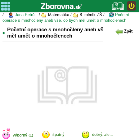
/
Jana Petrů
/
Matematika /
8. ročník ZŠ /
Početní
operace s mnohočleny aneb vše, co bych měl umět o mnohočlenech
Početní operace s mnohočleny aneb vše, co bych
Zpět
měl umět o mnohočlenech
špatný
dobrý, ale ...
výborný
(1)