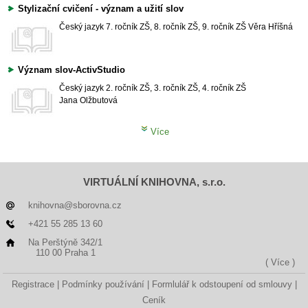
Stylizační cvičení - význam a užití slov
Český jazyk
7. ročník ZŠ, 8. ročník ZŠ, 9. ročník ZŠ
Věra Hříšná
Význam slov-ActivStudio
Český jazyk
2. ročník ZŠ, 3. ročník ZŠ, 4. ročník ZŠ
Jana Olžbutová
Více
VIRTUÁLNÍ KNIHOVNA, s.r.o.
knihovna@sborovna.cz
+421 55 285 13 60
Na Perštýně 342/1
110 00 Praha 1
( Více )
Registrace
Podmínky používání
Formlulář k odstoupení od smlouvy
Ceník