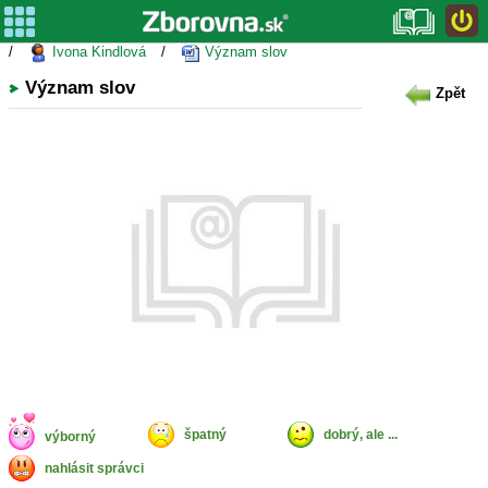
/
Ivona Kindlová
/
Význam slov
Význam slov
Zpět
špatný
dobrý, ale ...
výborný
nahlásit správci