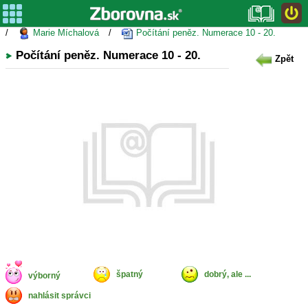
/
Marie Míchalová
/
Počítání peněz. Numerace 10 - 20.
Počítání peněz. Numerace 10 - 20.
Zpět
špatný
dobrý, ale ...
výborný
nahlásit správci