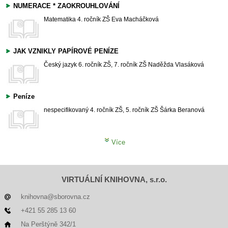
NUMERACE * ZAOKROUHLOVÁNÍ
Matematika
4. ročník ZŠ
Eva Macháčková
JAK VZNIKLY PAPÍROVÉ PENÍZE
Český jazyk
6. ročník ZŠ, 7. ročník ZŠ
Naděžda Vlasáková
Peníze
nespecifikovaný
4. ročník ZŠ, 5. ročník ZŠ
Šárka Beranová
Více
VIRTUÁLNÍ KNIHOVNA, s.r.o.
knihovna@sborovna.cz
+421 55 285 13 60
Na Perštýně 342/1