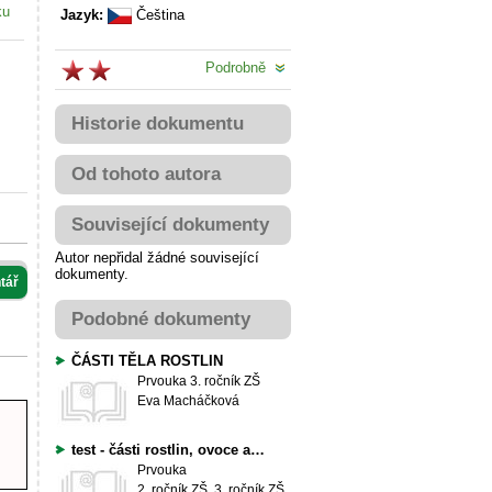
ku
Jazyk:
Čeština
Podrobně
Historie dokumentu
Od tohoto autora
Související dokumenty
Autor nepřidal žádné související
dokumenty.
tář
Podobné dokumenty
ČÁSTI TĚLA ROSTLIN
Prvouka
3. ročník ZŠ
Eva Macháčková
test - části rostlin, ovoce a zelenina
Prvouka
2. ročník ZŠ, 3. ročník ZŠ