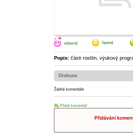
špatný
výborný
Popis:
části rostlin, výukový progr
Diskuse
Žádné komentáře
Přidat komentář
Přidávání koment