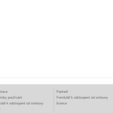
trace
Partneři
ínky používání
Formlulář k odstoupení od smlouvy
ulář k odstoupení od smlouvy
licence
k