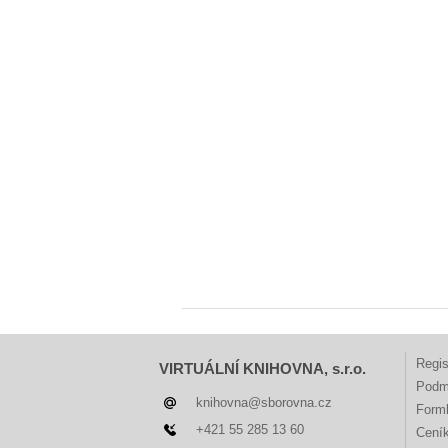
Regis
VIRTUÁLNÍ KNIHOVNA, s.r.o.
Podm
knihovna@sborovna.cz
Forml
+421 55 285 13 60
Cení