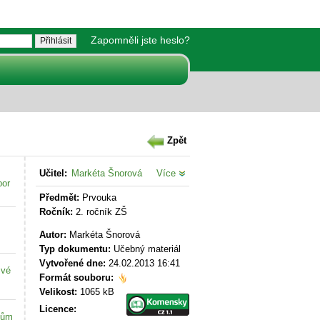
Zapomněli jste heslo?
Zpět
Učitel:
Markéta Šnorová
Více
bor
Předmět:
Prvouka
Ročník:
2. ročník ZŠ
Autor:
Markéta Šnorová
Typ dokumentu:
Učebný materiál
Vytvořené dne:
24.02.2013 16:41
své
Formát souboru:
Velikost:
1065 kB
Licence:
kům