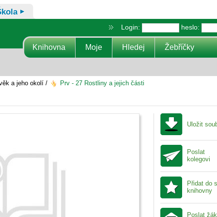
Škola
Login:
heslo:
Knihovna
Moje
Hledej
Žebříčky
ěk a jeho okolí /
Prv - 27 Rostliny a jejich části
Uložit sou
Poslat
kolegovi
Přidat do 
knihovny
Poslat žá