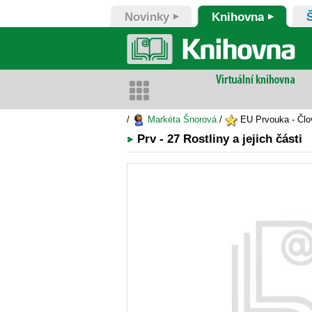
Novinky
Knihovna
/
Markéta Šnorová
/
EU Prvouka - Člov
Prv - 27 Rostliny a jejich části