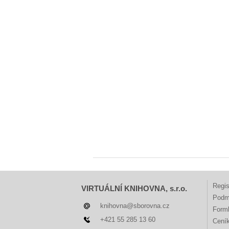
Regis
VIRTUÁLNÍ KNIHOVNA, s.r.o.
Podm
knihovna@sborovna.cz
Forml
+421 55 285 13 60
Cení