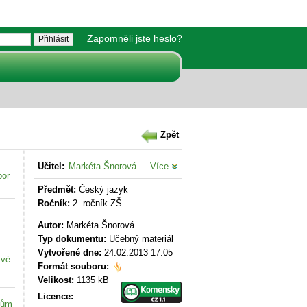
Zapomněli jste heslo?
Zpět
Učitel:
Markéta Šnorová
Více
bor
Předmět:
Český jazyk
Ročník:
2. ročník ZŠ
Autor:
Markéta Šnorová
Typ dokumentu:
Učebný materiál
Vytvořené dne:
24.02.2013 17:05
své
Formát souboru:
Velikost:
1135 kB
Licence:
kům