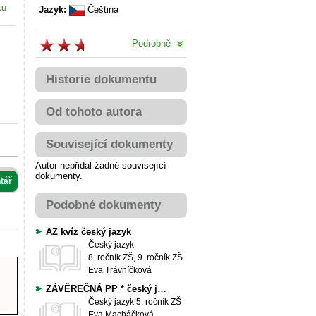
ku
Jazyk:
Čeština
Podrobně
Historie dokumentu
Od tohoto autora
Související dokumenty
Autor nepřidal žádné související
dokumenty.
tář
Podobné dokumenty
AZ kvíz český jazyk
Český jazyk
8. ročník ZŠ, 9. ročník ZŠ
Eva Trávníčková
ZÁVĚREČNÁ PP * český jazyk
Český jazyk
5. ročník ZŠ
Eva Macháčková