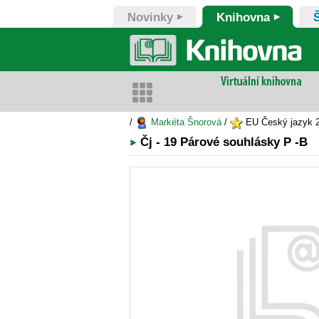
Novinky
Knihovna
/
Markéta Šnorová
/
EU Český jazyk 2.
Čj - 19 Párové souhlásky P -B