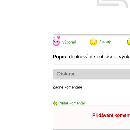
špatný
výborný
Popis:
doplňování souhlásek, výuko
Diskuse
Žádné komentáře
Přidat komentář
Přidávání koment