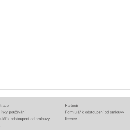
trace
Partneři
ínky používání
Formlulář k odstoupení od smlouvy
ulář k odstoupení od smlouvy
licence
k