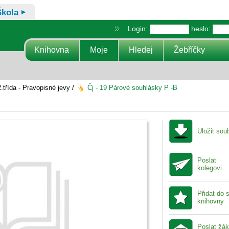
Škola
Login:
heslo:
Knihovna
Moje
Hledej
Žebříčky
třída - Pravopisné jevy /
Čj - 19 Párové souhlásky P -B
Uložit sou
Poslat
kolegovi
Přidat do 
knihovny
Poslat žá