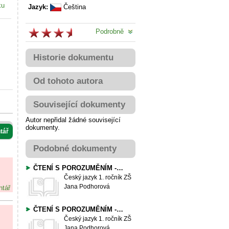
ku
Jazyk:
Čeština
Podrobně
Historie dokumentu
Od tohoto autora
Související dokumenty
Autor nepřidal žádné související
dokumenty.
tář
Podobné dokumenty
ČTENÍ S POROZUMĚNÍM - písmeno "Z"
Český jazyk
1. ročník ZŠ
Jana Podhorová
ntář
ČTENÍ S POROZUMĚNÍM - slova s písmeny b, d
Český jazyk
1. ročník ZŠ
Jana Podhorová