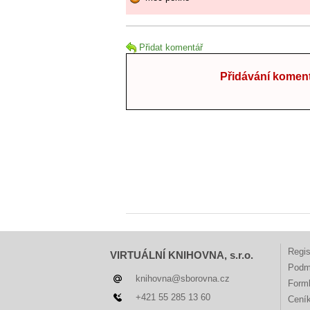
Přidat komentář
Přidávání koment
Regis
VIRTUÁLNÍ KNIHOVNA, s.r.o.
Podm
knihovna@sborovna.cz
Forml
+421 55 285 13 60
Cení