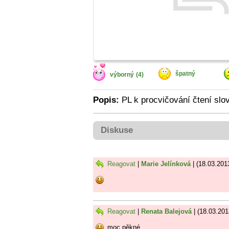
špatný
výborný
(4)
Popis:
PL k procvičování čtení slo
Diskuse
Reagovat
|
Marie Jelínková
| (18.03.201
Reagovat
|
Renata Balejová
| (18.03.201
moc pěkné