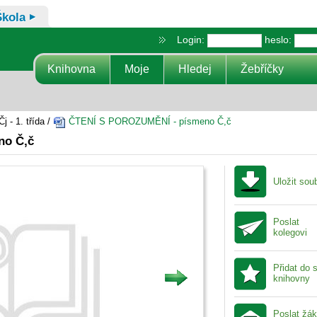
Škola
Login:
heslo:
Knihovna
Moje
Hledej
Žebříčky
j - 1. třída /
ČTENÍ S POROZUMĚNÍ - písmeno Č,č
no Č,č
Uložit sou
Poslat
kolegovi
Přidat do 
knihovny
Poslat žá