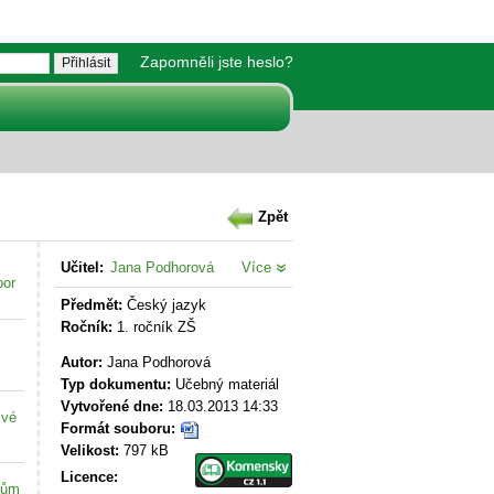
Zapomněli jste heslo?
Zpět
Učitel:
Jana Podhorová
Více
bor
Předmět:
Český jazyk
Ročník:
1. ročník ZŠ
Autor:
Jana Podhorová
Typ dokumentu:
Učebný materiál
Vytvořené dne:
18.03.2013 14:33
své
Formát souboru:
Velikost:
797 kB
Licence:
kům