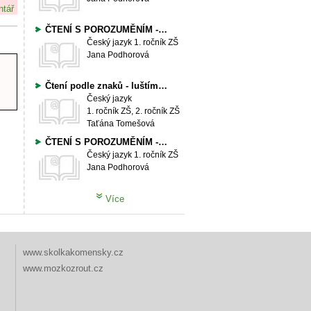
ntář
ČTENÍ S POROZUMĚNÍM - písmeno Ch, ch (3)
Český jazyk
1. ročník ZŠ
Jana Podhorová
Čtení podle znaků - luštíme slova a čteme
Český jazyk
1. ročník ZŠ, 2. ročník ZŠ
Taťána Tomešová
ČTENÍ S POROZUMĚNÍM - písmeno Č (POVOLÁNÍ)
Český jazyk
1. ročník ZŠ
Jana Podhorová
Více
www.skolkakomensky.cz
www.mozkozrout.cz