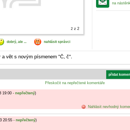
na nástěn
z 2
2
dobrý, ale ...
nahlásit správci
v a vět s novým písmenem "Č, č".
přidat komen
Přeskočit na nepřečtené komentáře
3 19:00 -
nepřečtený
)
Nahlásit nevhodný kome
3 20:55 -
nepřečtený
)