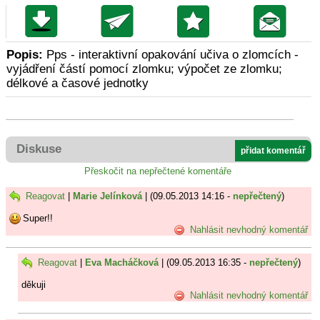
Popis:
Pps - interaktivní opakování učiva o zlomcích -
vyjádření částí pomocí zlomku; výpočet ze zlomku;
délkové a časové jednotky
Diskuse
přidat komentář
Přeskočit na nepřečtené komentáře
Reagovat
|
Marie Jelínková
| (09.05.2013 14:16 -
nepřečtený
)
Super!!
Nahlásit nevhodný komentář
Reagovat
|
Eva Macháčková
| (09.05.2013 16:35 -
nepřečtený
)
děkuji
Nahlásit nevhodný komentář