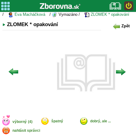
/
Eva Macháčková
/
Vymazáno /
ZLOMEK * opakování
ZLOMEK * opakování
Zpět
špatný
dobrý, ale ...
výborný
(4)
nahlásit správci