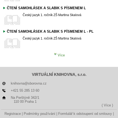
ČTENÍ SAMOHLÁSEK A SLABIK S PÍSMENEM L
Český jazyk
1. ročník ZŠ
Martina Skalová
ČTENÍ SAMOHLÁSEK A SLABIK S PÍSMENEM L - PL
Český jazyk
1. ročník ZŠ
Martina Skalová
Více
VIRTUÁLNÍ KNIHOVNA, s.r.o.
knihovna@sborovna.cz
+421 55 285 13 60
Na Perštýně 342/1
110 00 Praha 1
( Více )
Registrace
Podmínky používání
Formlulář k odstoupení od smlouvy