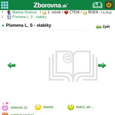
/
Martina Skalová
/
1. ročník /
ČTENÍ /
ŘÍJEN - l,s,m,p
/
Písmena L, S - slabiky
Písmena L, S - slabiky
Zpět
špatný
dobrý, ale ...
výborný
(1)