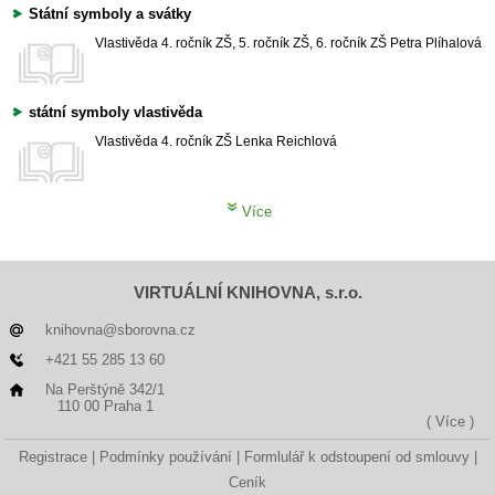
Státní symboly a svátky
Vlastivěda
4. ročník ZŠ, 5. ročník ZŠ, 6. ročník ZŠ
Petra Plíhalová
státní symboly vlastivěda
Vlastivěda
4. ročník ZŠ
Lenka Reichlová
Více
VIRTUÁLNÍ KNIHOVNA, s.r.o.
knihovna@sborovna.cz
+421 55 285 13 60
Na Perštýně 342/1
110 00 Praha 1
( Více )
Registrace
Podmínky používání
Formlulář k odstoupení od smlouvy
Ceník