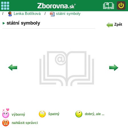
/
Lenka Botlíková
/
státní symboly
státní symboly
Zpět
špatný
dobrý, ale ...
výborný
nahlásit správci