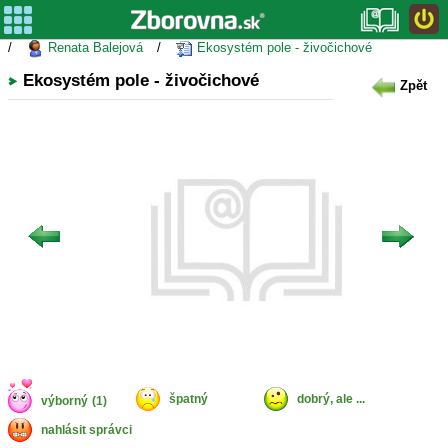
/
Renata Balejová
/
Ekosystém pole - živočichové
Ekosystém pole - živočichové
Zpět
špatný
dobrý, ale ...
výborný
(1)
nahlásit správci