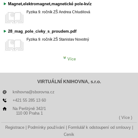
Magnet,elektromagnet,magnetické pole-kvíz
Fyzika
9. ročník ZŠ
Andrea Chludilová
28_mag_pole_civky_s_proudem.pdf
Fyzika
9. ročník ZŠ
Stanislav Novotný
Více
VIRTUÁLNÍ KNIHOVNA, s.r.o.
knihovna@sborovna.cz
+421 55 285 13 60
Na Perštýně 342/1
110 00 Praha 1
( Více )
Registrace
Podmínky používání
Formlulář k odstoupení od smlouvy
Ceník