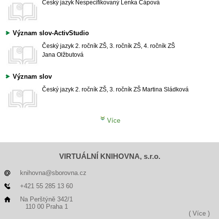
Český jazyk
Nespecifikovaný
Lenka Čápová
Význam slov-ActivStudio
Český jazyk
2. ročník ZŠ, 3. ročník ZŠ, 4. ročník ZŠ
Jana Olžbutová
Význam slov
Český jazyk
2. ročník ZŠ, 3. ročník ZŠ
Martina Sládková
Více
VIRTUÁLNÍ KNIHOVNA, s.r.o.
knihovna@sborovna.cz
+421 55 285 13 60
Na Perštýně 342/1
110 00 Praha 1
( Více )