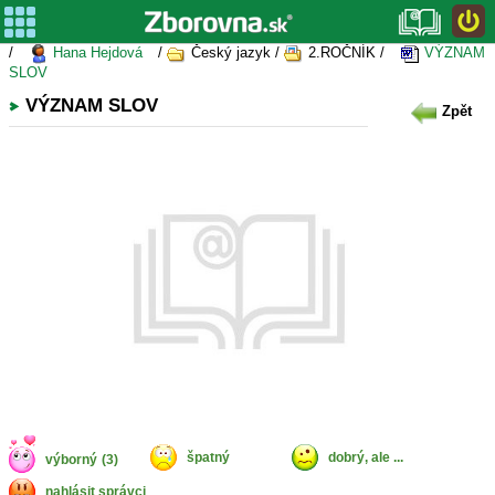
/
Hana Hejdová
/
Český jazyk /
2.ROČNÍK /
VÝZNAM
SLOV
VÝZNAM SLOV
Zpět
špatný
dobrý, ale ...
výborný
(3)
nahlásit správci