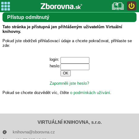
Přístup odmítnutý
Tato stránka je přístupná jen přihlášeným uživatelům Virtuální
knihovny.
Pokud jste obdrželi přihlašovací údaje a chcete pokračovat, přihlaste se
zde:
login:
heslo:
Zapomněli jste heslo?
Pokud se chcete dozvědět víc, čtěte
o podmínkách užívání
.
VIRTUÁLNÍ KNIHOVNA, s.r.o.
knihovna@sborovna.cz