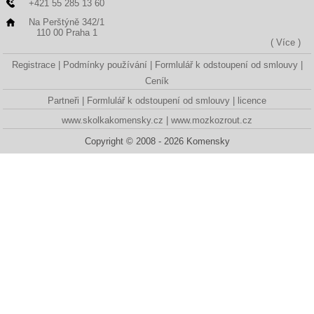
+421 55 285 13 60
Na Perštýně 342/1
110 00 Praha 1
( Více )
Registrace
Podmínky používání
Formlulář k odstoupení od smlouvy
Ceník
Partneři
Formlulář k odstoupení od smlouvy
licence
www.skolkakomensky.cz
www.mozkozrout.cz
Copyright © 2008 - 2026 Komensky