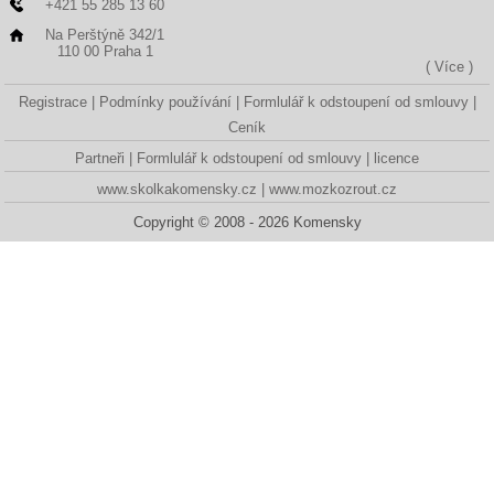
+421 55 285 13 60
Na Perštýně 342/1
110 00 Praha 1
( Více )
Registrace
Podmínky používání
Formlulář k odstoupení od smlouvy
Ceník
Partneři
Formlulář k odstoupení od smlouvy
licence
www.skolkakomensky.cz
www.mozkozrout.cz
Copyright © 2008 - 2026 Komensky