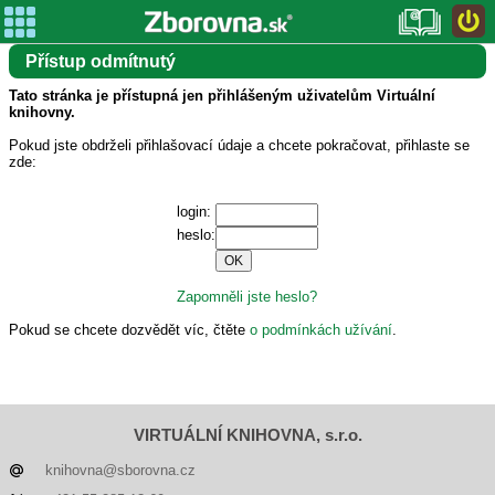
Přístup odmítnutý
Tato stránka je přístupná jen přihlášeným uživatelům Virtuální
knihovny.
Pokud jste obdrželi přihlašovací údaje a chcete pokračovat, přihlaste se
zde:
login:
heslo:
Zapomněli jste heslo?
Pokud se chcete dozvědět víc, čtěte
o podmínkách užívání
.
VIRTUÁLNÍ KNIHOVNA, s.r.o.
knihovna@sborovna.cz