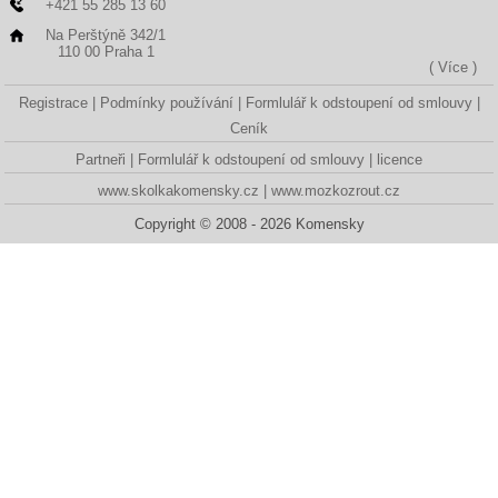
+421 55 285 13 60
Na Perštýně 342/1
110 00 Praha 1
( Více )
Registrace
Podmínky používání
Formlulář k odstoupení od smlouvy
Ceník
Partneři
Formlulář k odstoupení od smlouvy
licence
www.skolkakomensky.cz
www.mozkozrout.cz
Copyright © 2008 - 2026 Komensky