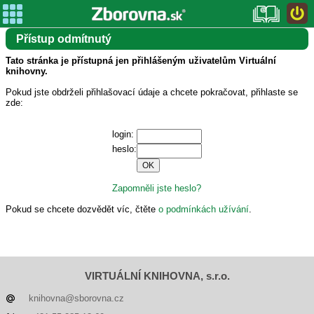
Přístup odmítnutý
Tato stránka je přístupná jen přihlášeným uživatelům Virtuální
knihovny.
Pokud jste obdrželi přihlašovací údaje a chcete pokračovat, přihlaste se
zde:
login:
heslo:
Zapomněli jste heslo?
Pokud se chcete dozvědět víc, čtěte
o podmínkách užívání
.
VIRTUÁLNÍ KNIHOVNA, s.r.o.
knihovna@sborovna.cz