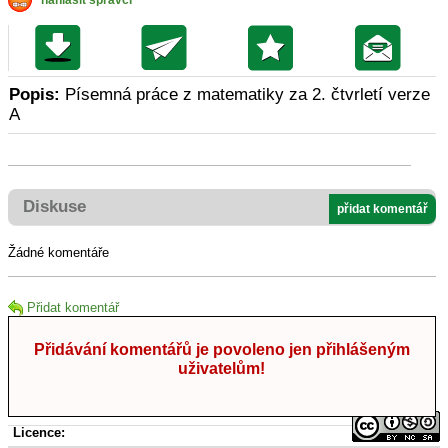
nahlásit správci
Popis:
Písemná práce z matematiky za 2. čtvrletí verze
A
Diskuse
přidat komentář
Žádné komentáře
Přidat komentář
Přidávání komentářů je povoleno jen přihlášeným
uživatelům!
Licence: