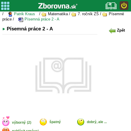
/
Patrik Kraus
/
Matematika /
7. ročník ZŠ /
Písemné
práce /
Písemná práce 2 - A
Písemná práce 2 - A
Zpět
špatný
dobrý, ale ...
výborný
(2)