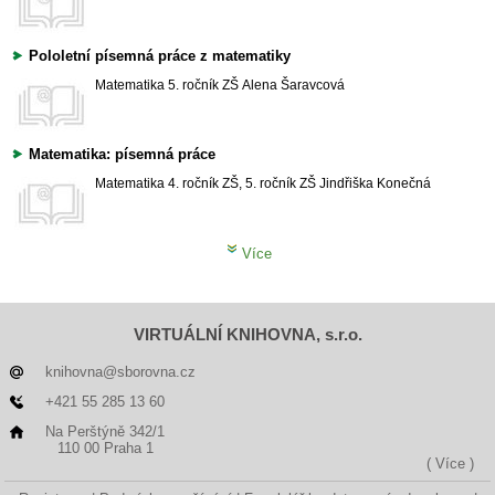
Pololetní písemná práce z matematiky
Matematika
5. ročník ZŠ
Alena Šaravcová
Matematika: písemná práce
Matematika
4. ročník ZŠ, 5. ročník ZŠ
Jindřiška Konečná
Více
VIRTUÁLNÍ KNIHOVNA, s.r.o.
knihovna@sborovna.cz
+421 55 285 13 60
Na Perštýně 342/1
110 00 Praha 1
( Více )