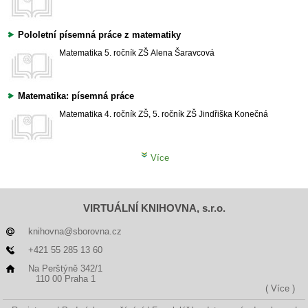
Pololetní písemná práce z matematiky
Matematika
5. ročník ZŠ
Alena Šaravcová
Matematika: písemná práce
Matematika
4. ročník ZŠ, 5. ročník ZŠ
Jindřiška Konečná
Více
VIRTUÁLNÍ KNIHOVNA, s.r.o.
knihovna@sborovna.cz
+421 55 285 13 60
Na Perštýně 342/1
110 00 Praha 1
( Více )