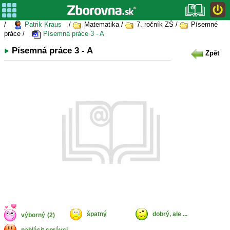
/
Patrik Kraus
/
Matematika /
7. ročník ZŠ /
Písemné
práce /
Písemná práce 3 - A
Písemná práce 3 - A
Zpět
špatný
dobrý, ale ...
výborný
(2)