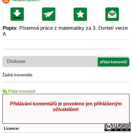
nahlásit správci
Popis:
Písemná práce z matematiky za 3. čtvrletí verze
A
Diskuse
přidat komentář
Žádné komentáře
Přidat komentář
Přidávání komentářů je povoleno jen přihlášeným
uživatelům!
Licence: