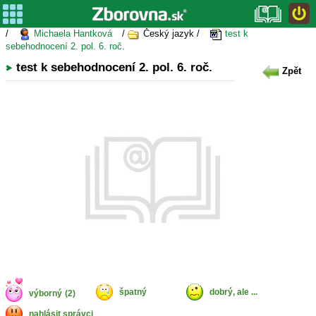
/
Michaela Hantková
/
Český jazyk /
test k
sebehodnocení 2. pol. 6. roč.
test k sebehodnocení 2. pol. 6. roč.
Zpět
špatný
dobrý, ale ...
výborný
(2)
nahlásit správci