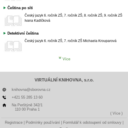
Čeština po síti
Český jazyk
6. ročník ZŠ, 7. ročník ZŠ, 8. ročník ZŠ, 9. ročník ZŠ
Ivana Kadlčková
Detektivní čeština
Český jazyk
6. ročník ZŠ, 7. ročník ZŠ
Michaela Krouparová
Více
VIRTUÁLNÍ KNIHOVNA, s.r.o.
knihovna@sborovna.cz
+421 55 285 13 60
Na Perštýně 342/1
110 00 Praha 1
( Více )
Registrace
Podmínky používání
Formlulář k odstoupení od smlouvy