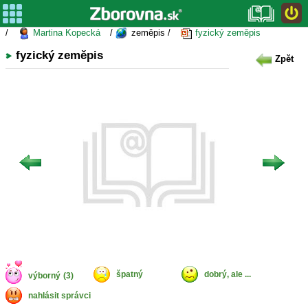
/
Martina Kopecká
/
zeměpis /
fyzický zeměpis
fyzický zeměpis
Zpět
špatný
dobrý, ale ...
výborný
(3)
nahlásit správci