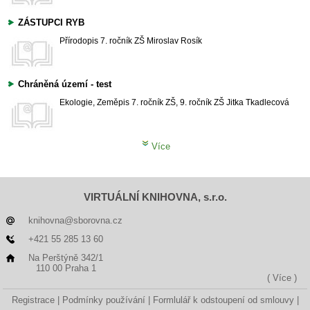
ZÁSTUPCI RYB
Přírodopis
7. ročník ZŠ
Miroslav Rosík
Chráněná území - test
Ekologie, Zeměpis
7. ročník ZŠ, 9. ročník ZŠ
Jitka Tkadlecová
Více
VIRTUÁLNÍ KNIHOVNA, s.r.o.
knihovna@sborovna.cz
+421 55 285 13 60
Na Perštýně 342/1
110 00 Praha 1
( Více )
Registrace
Podmínky používání
Formlulář k odstoupení od smlouvy