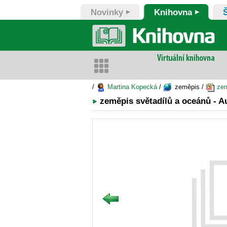
Novinky
Knihovna
/
Martina Kopecká
/
zeměpis /
zem
zeměpis světadílů a oceánů - Au