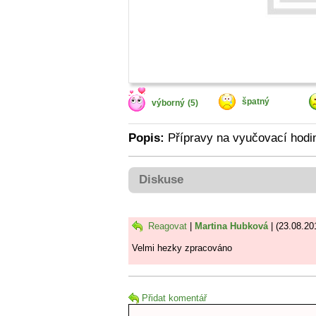
špatný
výborný
(5)
Popis:
Přípravy na vyučovací hodi
Diskuse
Reagovat
|
Martina Hubková
| (23.08.20
Velmi hezky zpracováno
Přidat komentář