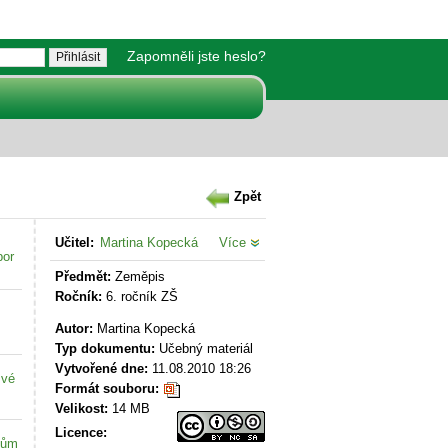
Zapomněli jste heslo?
Zpět
Učitel:
Martina Kopecká
Více
bor
Předmět:
Zeměpis
Ročník:
6. ročník ZŠ
Autor:
Martina Kopecká
Typ dokumentu:
Učebný materiál
Vytvořené dne:
11.08.2010 18:26
své
Formát souboru:
Velikost:
14 MB
Licence:
kům