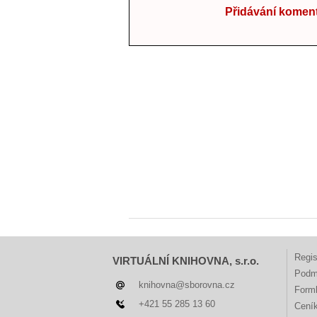
Přidávání koment
Regis
VIRTUÁLNÍ KNIHOVNA, s.r.o.
Podm
knihovna@sborovna.cz
Forml
+421 55 285 13 60
Cení