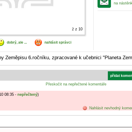
na nástěn
z 10
2
dobrý, ale ...
nahlásit správci
ny Zeměpisu 6.ročníku, zpracované k učebnici "Planeta Ze
přidat komen
Přeskočit na nepřečtené komentáře
10 08:35 -
nepřečtený
)
Nahlásit nevhodný kome