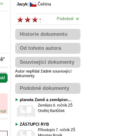
ku
Jazyk:
Čeština
Podrobně
Historie dokumentu
Od tohoto autora
mě"
Související dokumenty
Autor nepřidal žádné související
dokumenty.
tář
Podobné dokumenty
planeta Země a zeměpisná síť
Zeměpis
6. ročník ZŠ
Ondřej Bartůšek
ntář
ZÁSTUPCI RYB
Přírodopis
7. ročník ZŠ
Miroslav Rosík