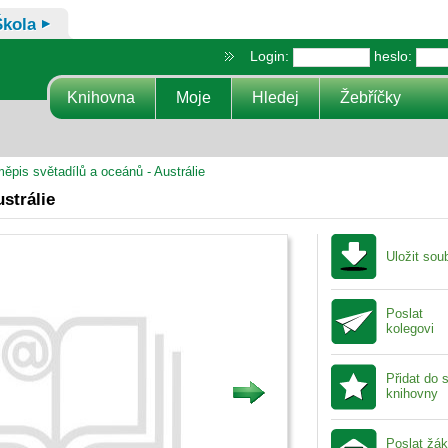
Škola
Login:
heslo:
Knihovna
Moje
Hledej
Žebříčky
ěpis světadílů a oceánů - Austrálie
strálie
Uložit sou
Poslat
kolegovi
Přidat do 
knihovny
Poslat žá