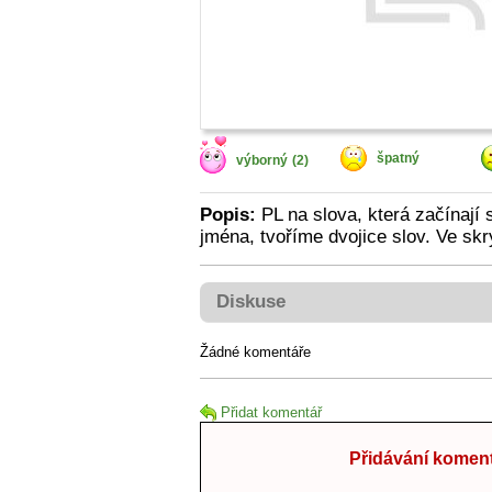
špatný
výborný
(2)
Popis:
PL na slova, která začínaj
jména, tvoříme dvojice slov. Ve s
Diskuse
Žádné komentáře
Přidat komentář
Přidávání koment