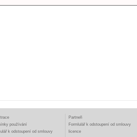
trace
Partneři
ínky používání
Formlulář k odstoupení od smlouvy
ulář k odstoupení od smlouvy
licence