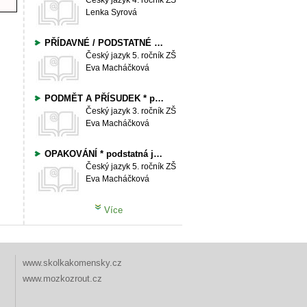
Český jazyk
4. ročník ZŠ
Lenka Syrová
PŘÍDAVNÉ / PODSTATNÉ JMÉNO
Český jazyk
5. ročník ZŠ
Eva Macháčková
PODMĚT A PŘÍSUDEK * podstatná a přídavná jména
Český jazyk
3. ročník ZŠ
Eva Macháčková
OPAKOVÁNÍ * podstatná jména / přídavná jména /
Český jazyk
5. ročník ZŠ
Eva Macháčková
Více
www.skolkakomensky.cz
www.mozkozrout.cz