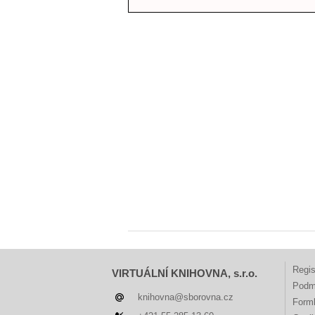
Regis
VIRTUÁLNÍ KNIHOVNA, s.r.o.
Podm
knihovna@sborovna.cz
Forml