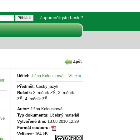
Zapomněli jste heslo?
Zpět
Učitel:
Jiřina Kalousková
Více
bor
Předmět:
Český jazyk
Ročník:
2. ročník ZŠ, 3. ročník
ZŠ, 4. ročník ZŠ
Autor:
Jiřina Kalousková
Typ dokumentu:
Učebný materiál
své
Vytvořené dne:
18.08.2010 12:29
Formát souboru:
Velikost:
164 kB
kům