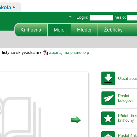
Škola
Login:
heslo:
Knihovna
Moje
Hledej
Žebříčky
listy se skrývačkami /
Začínají na písmeno p
Uložit sou
Poslat
kolegovi
Přidat do 
knihovny
Poslat žá