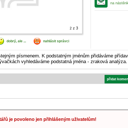
na nástěn
z 3
2
dobrý, ale ...
nahlásit správci
í stejným písmenem. K podstatným jménům přidáváme přída
krývačkách vyhledáváme podstatná jména - zraková analýza.
přidat komen
ářů je povoleno jen přihlášeným uživatelům!