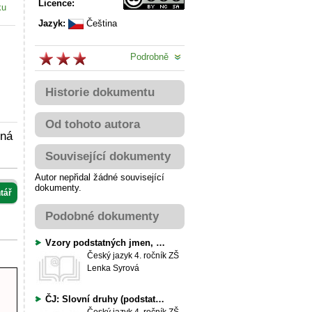
Licence:
ku
Jazyk:
Čeština
Podrobně
Historie dokumentu
Od tohoto autora
vná
Související dokumenty
Autor nepřidal žádné související
dokumenty.
tář
Podobné dokumenty
Vzory podstatných jmen, podstatná jména - krátký test
Český jazyk
4. ročník ZŠ
Lenka Syrová
ČJ: Slovní druhy (podstatná jména, přídavná jména a slovesa)