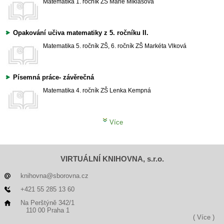
Matematika
1. ročník ZŠ
Marie Miklasová
Opakování učiva matematiky z 5. ročníku II.
Matematika
5. ročník ZŠ, 6. ročník ZŠ
Markéta Vlková
Písemná práce- závěrečná
Matematika
4. ročník ZŠ
Lenka Kempná
Více
VIRTUÁLNÍ KNIHOVNA, s.r.o.
knihovna@sborovna.cz
+421 55 285 13 60
Na Perštýně 342/1
110 00 Praha 1
( Více )