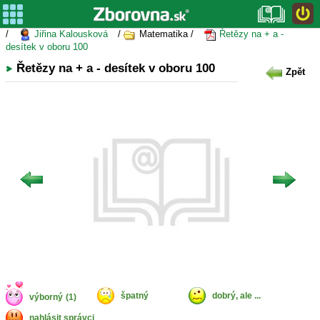
/
Jiřina Kalousková
/
Matematika /
Řetězy na + a -
desítek v oboru 100
Řetězy na + a - desítek v oboru 100
Zpět
špatný
dobrý, ale ...
výborný
(1)
nahlásit správci