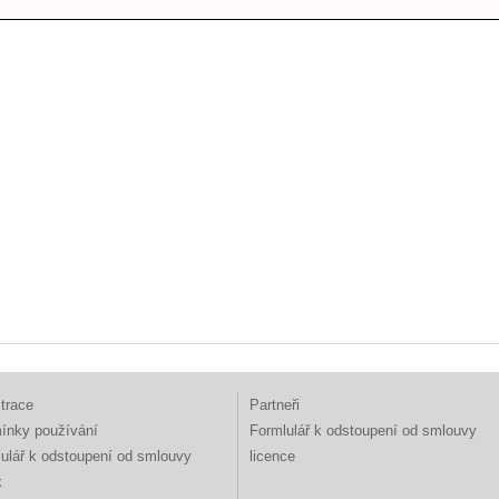
trace
Partneři
ínky používání
Formlulář k odstoupení od smlouvy
ulář k odstoupení od smlouvy
licence
k