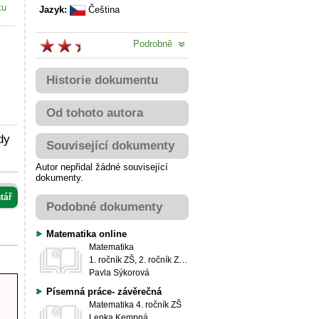
ku
Jazyk:
Čeština
Podrobně
Historie dokumentu
Od tohoto autora
dy
Související dokumenty
Autor nepřidal žádné související
dokumenty.
tář
Podobné dokumenty
Matematika online
Matematika
1. ročník ZŠ, 2. ročník ZŠ, 3. ročník ZŠ, 4. ročník ZŠ, 5. ročník ZŠ, 6. ročník ZŠ, 7. ročník ZŠ
Pavla Sýkorová
Písemná práce- závěrečná
Matematika
4. ročník ZŠ
Lenka Kempná