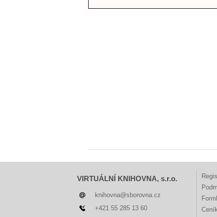
Regis
VIRTUÁLNÍ KNIHOVNA, s.r.o.
Podm
knihovna@sborovna.cz
Forml
+421 55 285 13 60
Cení