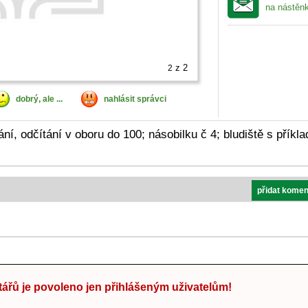
na nástěn
z 2
2
dobrý, ale ...
nahlásit správci
ní, odčítání v oboru do 100; násobilku č 4; bludiště s příkla
přidat komen
ářů je povoleno jen přihlášeným uživatelům!