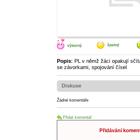
špatný
výborný
Popis:
PL v němž žáci opakují sčítá
se závorkami, spojování čísel
Diskuse
Žádné komentáře
Přidat komentář
Přidávání koment