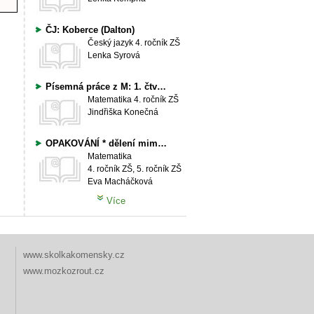
ČJ: Koberce (Dalton)
Český jazyk
4. ročník ZŠ
Lenka Syrová
Písemná práce z M: 1. čtvrtletí, skupina A i B
Matematika
4. ročník ZŠ
Jindřiška Konečná
OPAKOVÁNÍ * dělení mimo obor násobilky
Matematika
4. ročník ZŠ, 5. ročník ZŠ
Eva Macháčková
Více
www.skolkakomensky.cz
www.mozkozrout.cz