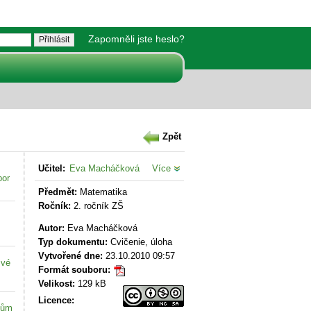
Zapomněli jste heslo?
Zpět
Učitel:
Eva Macháčková
Více
bor
Předmět:
Matematika
Ročník:
2. ročník ZŠ
Autor:
Eva Macháčková
Typ dokumentu:
Cvičenie, úloha
Vytvořené dne:
23.10.2010 09:57
své
Formát souboru:
Velikost:
129 kB
Licence:
kům