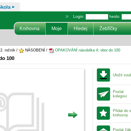
Škola
Login:
heslo:
Knihovna
Moje
Hledej
Žebříčky
2. ročník /
NÁSOBENÍ /
OPAKOVÁNÍ násobilka 4; obor do 100
do 100
Uložit sou
Poslat
kolegovi
Přidat do 
knihovny
Poslat žá