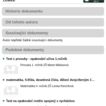
Licence:
Historie dokumentu
Od tohoto autora
Související dokumenty
Autor nepřidal žádné související dokumenty.
Podobné dokumenty
Test z prvouky - opakování učiva 1.ročník
Prvouka
1. ročník ZŠ
Marie Miklasová
matematika, 4.třída, desetinná čísla, dělení dvojciferným číslem, sčítání pod sebe, opakování v dubnu jako test nebo pracovní list na procvičení
Matematika
4. ročník ZŠ
Lenka Reichlová
Test na opakování rostlin spojený s vycházkou