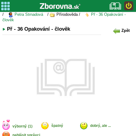
/
Petra Strnadová
/
Přírodověda /
Př - 36 Opakování -
člověk
Př - 36 Opakování - člověk
Zpět
špatný
dobrý, ale ...
výborný
(1)
nahlásit správci