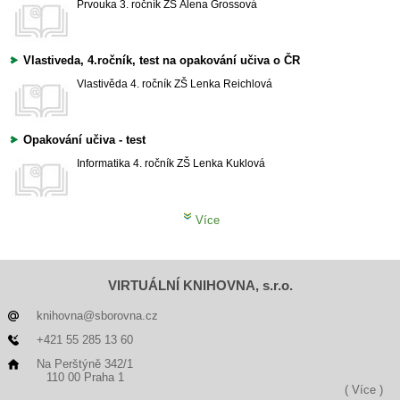
Prvouka
3. ročník ZŠ
Alena Grossová
Vlastiveda, 4.ročník, test na opakování učiva o ČR
Vlastivěda
4. ročník ZŠ
Lenka Reichlová
Opakování učiva - test
Informatika
4. ročník ZŠ
Lenka Kuklová
Více
VIRTUÁLNÍ KNIHOVNA, s.r.o.
knihovna@sborovna.cz
+421 55 285 13 60
Na Perštýně 342/1
110 00 Praha 1
( Více )