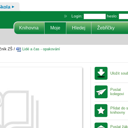
Škola
Login:
heslo:
Knihovna
Moje
Hledej
Žebříčky
čník ZŠ /
Lidé a čas - opakování
Uložit sou
Poslat
kolegovi
Přidat do 
knihovny
Poslat žá