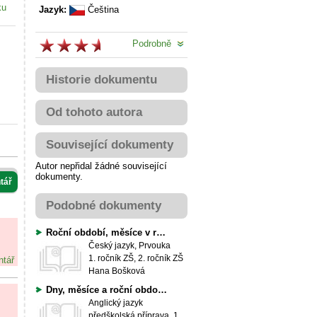
ku
Jazyk:
Čeština
Podrobně
Historie dokumentu
Od tohoto autora
Související dokumenty
Autor nepřidal žádné související
dokumenty.
tář
Podobné dokumenty
Roční období, měsíce v roce, dny v týdnu
Český jazyk, Prvouka
1. ročník ZŠ, 2. ročník ZŠ
ntář
Hana Bošková
Dny, měsíce a roční období - písničky, básničky a hry do AJ
Anglický jazyk
předškolská příprava, 1. ročník ZŠ, 2. ročník ZŠ, 3. ročník ZŠ