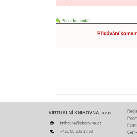
Přidat komentář
Přidávání koment
Regis
VIRTUÁLNÍ KNIHOVNA, s.r.o.
Podm
knihovna@sborovna.cz
Forml
+421 55 285 13 60
Cení