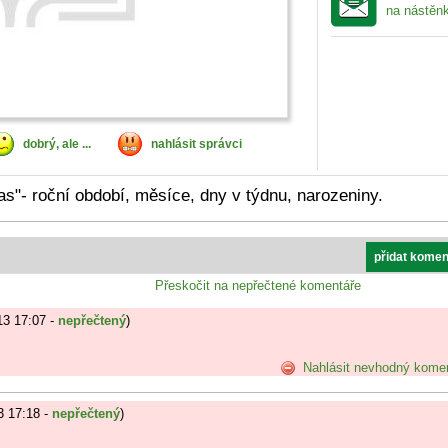
na nástěn
dobrý, ale ...
nahlásit správci
s"- roční období, měsíce, dny v týdnu, narozeniny.
přidat komen
Přeskočit na nepřečtené komentáře
13 17:07 -
nepřečtený
)
Nahlásit nevhodný kome
3 17:18 -
nepřečtený
)