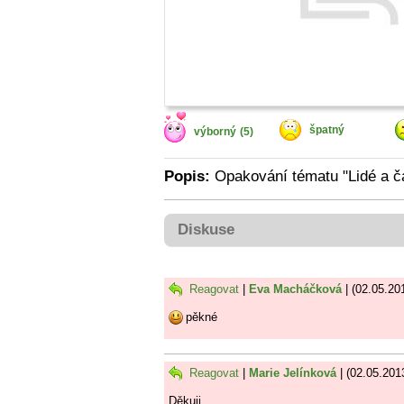
špatný
výborný
(5)
Popis:
Opakování tématu "Lidé a ča
Diskuse
Reagovat
|
Eva Macháčková
| (02.05.20
pěkné
Reagovat
|
Marie Jelínková
| (02.05.201
Děkuji