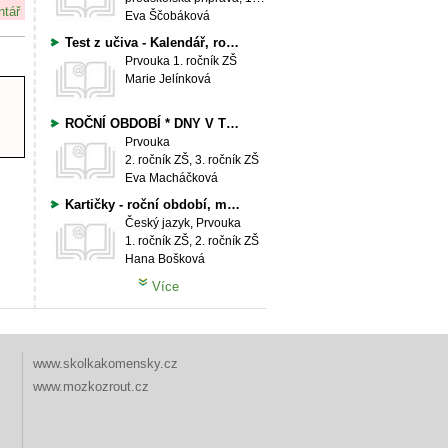
ntář
Eva Ščobáková
Test z učiva - Kalendář, roční období, měsíce
Prvouka
1. ročník ZŠ
Marie Jelínková
ROČNÍ OBDOBÍ * DNY V TÝDNU
Prvouka
2. ročník ZŠ, 3. ročník ZŠ
Eva Macháčková
Kartičky - roční období, měsíce v roce, dny v týdnu
Český jazyk, Prvouka
1. ročník ZŠ, 2. ročník ZŠ
Hana Bošková
Více
www.skolkakomensky.cz
www.mozkozrout.cz