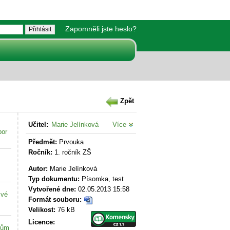
Zapomněli jste heslo?
Zpět
Učitel:
Marie Jelínková
Více
bor
Předmět:
Prvouka
Ročník:
1. ročník ZŠ
Autor:
Marie Jelínková
Typ dokumentu:
Písomka, test
Vytvořené dne:
02.05.2013 15:58
své
Formát souboru:
Velikost:
76 kB
Licence:
kům