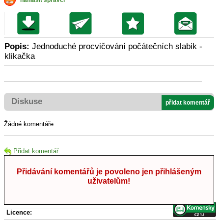
nahlásit správci
Popis:
Jednoduché procvičování počátečních slabik -
klikačka
Diskuse
přidat komentář
Žádné komentáře
Přidat komentář
Přidávání komentářů je povoleno jen přihlášeným
uživatelům!
Licence: