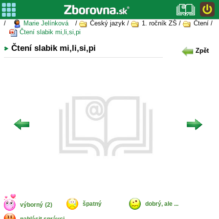
/
Marie Jelínková
/
Český jazyk /
1. ročník ZŠ /
Čtení /
Čtení slabik mi,li,si,pi
Čtení slabik mi,li,si,pi
Zpět
špatný
dobrý, ale ...
výborný
(2)