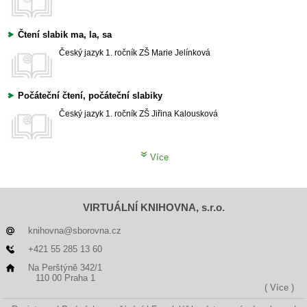
Čtení slabik ma, la, sa
Český jazyk
1. ročník ZŠ
Marie Jelínková
Počáteční čtení, počáteční slabiky
Český jazyk
1. ročník ZŠ
Jiřina Kalousková
Více
VIRTUÁLNÍ KNIHOVNA, s.r.o.
knihovna@sborovna.cz
+421 55 285 13 60
Na Perštýně 342/1
110 00 Praha 1
( Více )