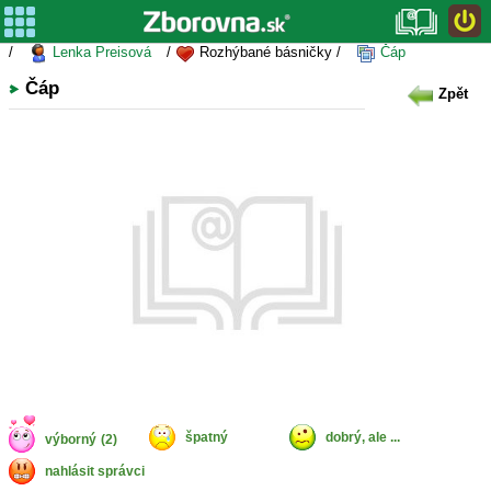
/
Lenka Preisová
/
Rozhýbané básničky /
Čáp
Čáp
Zpět
špatný
dobrý, ale ...
výborný
(2)
nahlásit správci