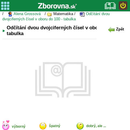
/
Alena Grossová
/
Matematika /
Odčítání dvou
dvojciferných čísel v oboru do 100 - tabulka
Odčítání dvou dvojciferných čísel v oboru do 100 -
Zpět
tabulka
špatný
dobrý, ale ...
výborný