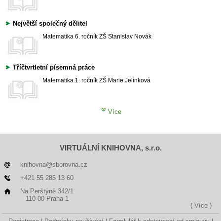
Největší společný dělitel
Matematika
6. ročník ZŠ
Stanislav Novák
Tříčtvrtletní písemná práce
Matematika
1. ročník ZŠ
Marie Jelínková
Více
VIRTUÁLNÍ KNIHOVNA, s.r.o.
knihovna@sborovna.cz
+421 55 285 13 60
Na Perštýně 342/1
110 00 Praha 1
( Více )