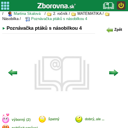
/
Martina Skalová
/
2. ročník /
MATEMATIKA /
Násobilka /
Poznávačka ptáků s násobilkou 4
Poznávačka ptáků s násobilkou 4
Zpět
špatný
dobrý, ale ...
výborný
(2)