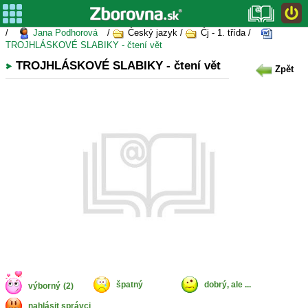
/
Jana Podhorová
/
Český jazyk /
Čj - 1. třída /
TROJHLÁSKOVÉ SLABIKY - čtení vět
TROJHLÁSKOVÉ SLABIKY - čtení vět
Zpět
špatný
dobrý, ale ...
výborný
(2)
nahlásit správci