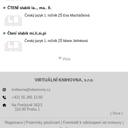
ČTENÍ slabik la.., ma.. II.
Český jazyk
1. ročník ZŠ
Eva Macháčková
Čtení slabik mi,li,si,pi
Český jazyk
1. ročník ZŠ
Marie Jelínková
Více
VIRTUÁLNÍ KNIHOVNA, s.r.o.
knihovna@sborovna.cz
+421 55 285 13 60
Na Perštýně 342/1
110 00 Praha 1
( Více )
Registrace
Podmínky používání
Formlulář k odstoupení od smlouvy